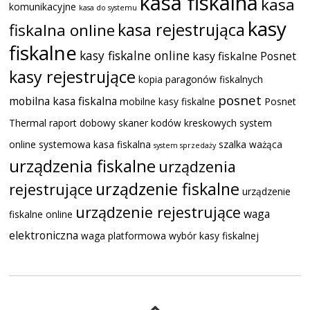
kasa fiskalna
kasa
komunikacyjne
kasa do systemu
kasy
kasa rejestrująca
fiskalna online
fiskalne
kasy fiskalne online
kasy fiskalne Posnet
kasy rejestrujące
kopia paragonów fiskalnych
posnet
mobilna kasa fiskalna
mobilne kasy fiskalne
Posnet
Thermal
raport dobowy
skaner kodów kreskowych
system
online
systemowa kasa fiskalna
szalka ważąca
system sprzedaży
urządzenia fiskalne
urządzenia
urządzenie fiskalne
rejestrujące
urządzenie
urządzenie rejestrujące
waga
fiskalne online
elektroniczna
waga platformowa
wybór kasy fiskalnej