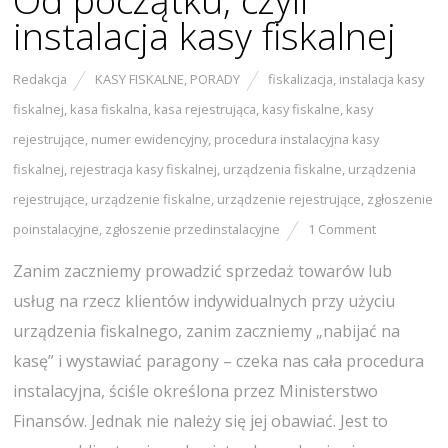
Od początku, czyli
instalacja kasy fiskalnej
Redakcja
KASY FISKALNE
,
PORADY
fiskalizacja
,
instalacja kasy
fiskalnej
,
kasa fiskalna
,
kasa rejestrująca
,
kasy fiskalne
,
kasy
rejestrujące
,
numer ewidencyjny
,
procedura instalacyjna kasy
fiskalnej
,
rejestracja kasy fiskalnej
,
urządzenia fiskalne
,
urządzenia
rejestrujące
,
urządzenie fiskalne
,
urządzenie rejestrujące
,
zgłoszenie
poinstalacyjne
,
zgłoszenie przedinstalacyjne
1 Comment
Zanim zaczniemy prowadzić sprzedaż towarów lub
usług na rzecz klientów indywidualnych przy użyciu
urządzenia fiskalnego, zanim zaczniemy „nabijać na
kasę” i wystawiać paragony – czeka nas cała procedura
instalacyjna, ściśle określona przez Ministerstwo
Finansów. Jednak nie należy się jej obawiać. Jest to