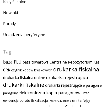
Kasy fiskalne
Nowinki
Porady
Urządzenia peryferyjne
Tagi
baza PLU
baza towarowa
Centralne Repozytorium Kas
drukarka fiskalna
CRK
czytnik kodów kreskowych
drukarka rejestrująca
drukarka fiskalna online
drukarki fiskalne
drukarki rejestrujące
e-paragon
e-
elektroniczna kopia paragonów
paragony
Elzab
ewidencja obrotu
fiskalizacja
interfejsy
Insoft PC-Market Lite