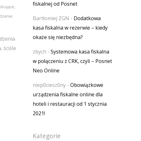
fiskalnej od Posnet
strujące
,
dzenie
Bartłomiej ZGN
-
Dodatkowa
kasa fiskalna w rezerwie – kiedy
okaże się niezbędna?
ądzenia
 ściśle
zbych
-
Systemowa kasa fiskalna
w połączeniu z CRK, czyli – Posnet
Neo Online
niep0ciesz0ny
-
Obowiązkowe
urządzenia fiskalne online dla
hoteli i restauracji od 1 stycznia
2021!
Kategorie