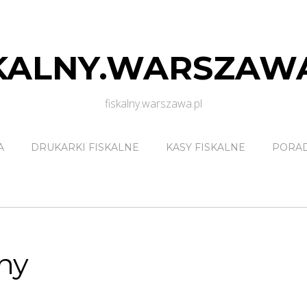
KALNY.WARSZAW
fiskalny.warszawa.pl
A
DRUKARKI FISKALNE
KASY FISKALNE
PORA
ny