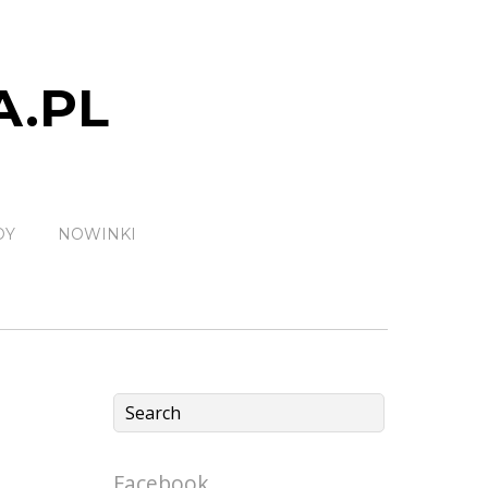
A.PL
DY
NOWINKI
Facebook