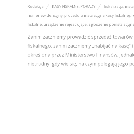
Redakcja
KASY FISKALNE
,
PORADY
fiskalizacja
,
insta
numer ewidencyjny
,
procedura instalacyjna kasy fiskalnej
,
r
fiskalne
,
urządzenie rejestrujące
,
zgłoszenie poinstalacyjn
Zanim zaczniemy prowadzić sprzedaż towarów lu
fiskalnego, zanim zaczniemy „nabijać na kasę” i
określona przez Ministerstwo Finansów. Jednak ni
nietrudny, gdy wie się, na czym polegają jego 