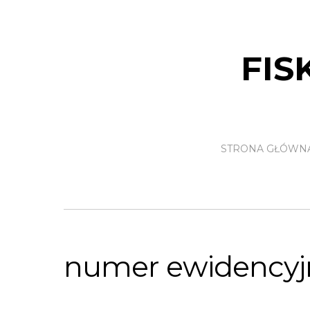
FIS
STRONA GŁÓWN
numer ewidencyj