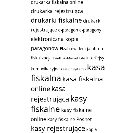
drukarka fiskalna online
drukarka rejestrująca
drukarki fiskalne
drukarki
rejestrujące
e-paragon
e-paragony
elektroniczna kopia
paragonów
Elzab
ewidencja obrotu
fiskalizacja
interfejsy
Insoft PC-Market Lite
kasa
komunikacyjne
kasa do systemu
fiskalna
kasa fiskalna
kasa
online
kasy
rejestrująca
fiskalne
kasy fiskalne
online
kasy fiskalne Posnet
kasy rejestrujące
kopia