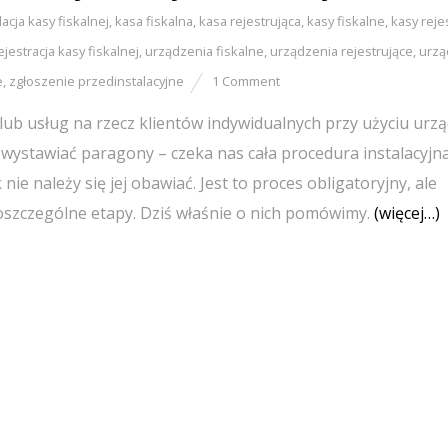
lacja kasy fiskalnej
,
kasa fiskalna
,
kasa rejestrująca
,
kasy fiskalne
,
kasy reje
ejestracja kasy fiskalnej
,
urządzenia fiskalne
,
urządzenia rejestrujące
,
urzą
e
,
zgłoszenie przedinstalacyjne
1 Comment
b usług na rzecz klientów indywidualnych przy użyciu urz
 wystawiać paragony – czeka nas cała procedura instalacyjna,
e należy się jej obawiać. Jest to proces obligatoryjny, ale
poszczególne etapy. Dziś właśnie o nich pomówimy.
(więcej…)