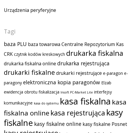
Urządzenia peryferyjne
Tagi
baza PLU
baza towarowa
Centralne Repozytorium Kas
drukarka fiskalna
CRK
czytnik kodów kreskowych
drukarka rejestrująca
drukarka fiskalna online
drukarki fiskalne
drukarki rejestrujące
e-paragon
e-
elektroniczna kopia paragonów
paragony
Elzab
ewidencja obrotu
fiskalizacja
interfejsy
Insoft PC-Market Lite
kasa fiskalna
kasa
komunikacyjne
kasa do systemu
kasy
kasa rejestrująca
fiskalna online
fiskalne
kasy fiskalne online
kasy fiskalne Posnet
kasy rejestrujące