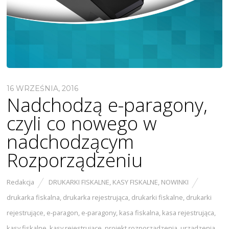
16 WRZEŚNIA, 2016
Nadchodzą e-paragony,
czyli co nowego w
nadchodzącym
Rozporządzeniu
Redakcja
DRUKARKI FISKALNE
,
KASY FISKALNE
,
NOWINKI
drukarka fiskalna
,
drukarka rejestrująca
,
drukarki fiskalne
,
drukarki
rejestrujące
,
e-paragon
,
e-paragony
,
kasa fiskalna
,
kasa rejestrująca
,
kasy fiskalne
,
kasy rejestrujące
,
projekt rozporządzenia
,
urządzenia