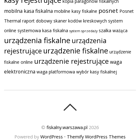
kopia paragonów fiskalnych
posnet
mobilna kasa fiskalna
mobilne kasy fiskalne
Posnet
Thermal
raport dobowy
skaner kodów kreskowych
system
online
systemowa kasa fiskalna
szalka ważąca
system sprzedaży
urządzenia fiskalne
urządzenia
urządzenie fiskalne
rejestrujące
urządzenie
urządzenie rejestrujące
waga
fiskalne online
elektroniczna
waga platformowa
wybór kasy fiskalnej
©
fiskalny.warszawa.pl
2026
Powered by
WordPress
•
Themify WordPress Themes