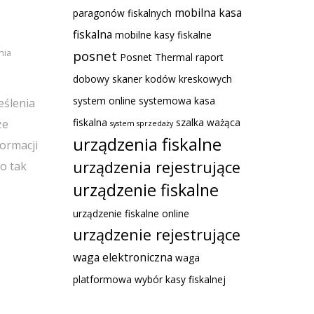
mobilna kasa
paragonów fiskalnych
fiskalna
mobilne kasy fiskalne
nia
posnet
Posnet Thermal
raport
dobowy
skaner kodów kreskowych
system online
systemowa kasa
eślenia
fiskalna
szalka ważąca
że
system sprzedaży
urządzenia fiskalne
formacji
urządzenia rejestrujące
o tak
urządzenie fiskalne
urządzenie fiskalne online
urządzenie rejestrujące
waga elektroniczna
waga
platformowa
wybór kasy fiskalnej