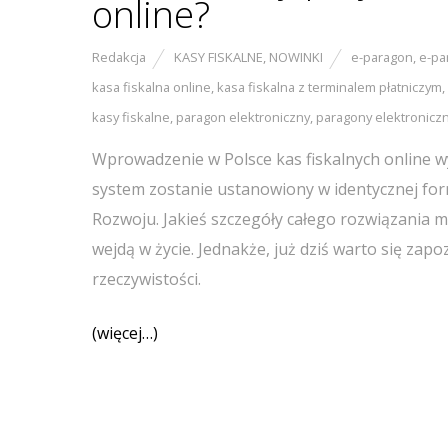
online?
Redakcja
KASY FISKALNE
,
NOWINKI
e-paragon
,
e-pa
kasa fiskalna online
,
kasa fiskalna z terminalem płatniczym
,
kasy fiskalne
,
paragon elektroniczny
,
paragony elektronicz
Wprowadzenie w Polsce kas fiskalnych online w
system zostanie ustanowiony w identycznej for
Rozwoju. Jakieś szczegóły całego rozwiązania m
wejdą w życie. Jednakże, już dziś warto się zap
rzeczywistości.
(więcej…)