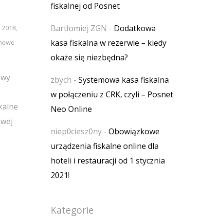
fiskalnej od Posnet
Bartłomiej ZGN
-
Dodatkowa
a 2018
,
kasa fiskalna w rezerwie – kiedy
nowe
okaże się niezbędna?
owy
zbych
-
Systemowa kasa fiskalna
a
w połączeniu z CRK, czyli – Posnet
kalne
Neo Online
owej
niep0ciesz0ny
-
Obowiązkowe
urządzenia fiskalne online dla
hoteli i restauracji od 1 stycznia
2021!
Kategorie