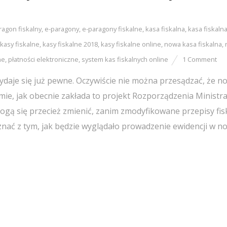
ragon fiskalny
,
e-paragony
,
e-paragony fiskalne
,
kasa fiskalna
,
kasa fiskaln
kasy fiskalne
,
kasy fiskalne 2018
,
kasy fiskalne online
,
nowa kasa fiskalna
,
ne
,
płatności elektroniczne
,
system kas fiskalnych online
1 Comment
ydaje się już pewne. Oczywiście nie można przesądzać, że n
mie, jak obecnie zakłada to projekt Rozporządzenia Ministr
ogą się przecież zmienić, zanim zmodyfikowane przepisy fis
oznać z tym, jak będzie wyglądało prowadzenie ewidencji w n