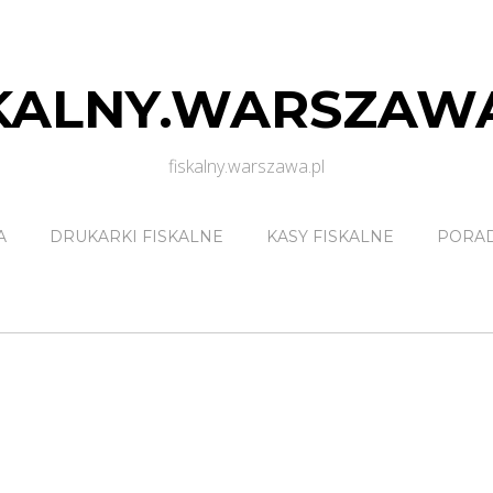
KALNY.WARSZAW
fiskalny.warszawa.pl
A
DRUKARKI FISKALNE
KASY FISKALNE
PORA