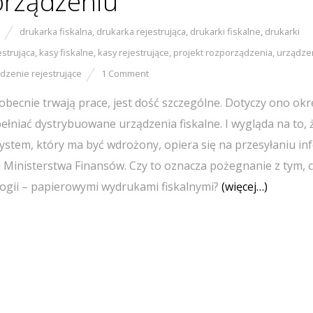
rządzeniu
drukarka fiskalna
,
drukarka rejestrująca
,
drukarki fiskalne
,
drukarki
estrująca
,
kasy fiskalne
,
kasy rejestrujące
,
projekt rozporządzenia
,
urządze
dzenie rejestrujące
1 Comment
becnie trwają prace, jest dość szczególne. Dotyczy ono okr
łniać dystrybuowane urządzenia fiskalne. I wygląda na to, 
System, który ma być wdrożony, opiera się na przesyłaniu in
 Ministerstwa Finansów. Czy to oznacza pożegnanie z tym, c
logii – papierowymi wydrukami fiskalnymi?
(więcej…)