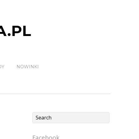
A.PL
DY
NOWINKI
Facebook