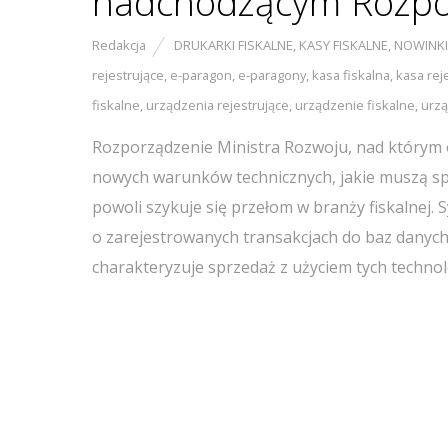
nadchodzącym Rozpo
Redakcja
DRUKARKI FISKALNE
,
KASY FISKALNE
,
NOWINKI
rejestrujące
,
e-paragon
,
e-paragony
,
kasa fiskalna
,
kasa rej
fiskalne
,
urządzenia rejestrujące
,
urządzenie fiskalne
,
urzą
Rozporządzenie Ministra Rozwoju, nad którym o
nowych warunków technicznych, jakie muszą spe
powoli szykuje się przełom w branży fiskalnej. 
o zarejestrowanych transakcjach do baz danych
charakteryzuje sprzedaż z użyciem tych techno