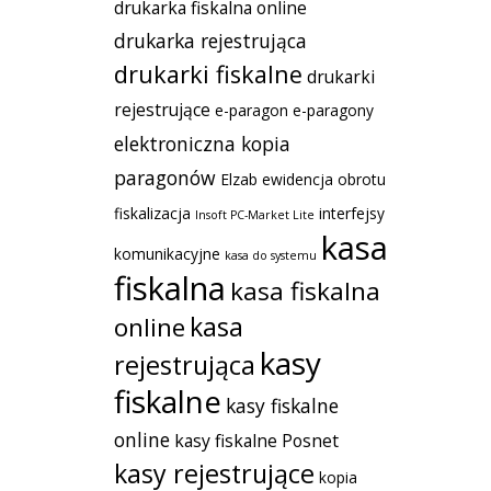
drukarka fiskalna online
drukarka rejestrująca
drukarki fiskalne
drukarki
rejestrujące
e-paragon
e-paragony
elektroniczna kopia
paragonów
Elzab
ewidencja obrotu
fiskalizacja
interfejsy
Insoft PC-Market Lite
kasa
komunikacyjne
kasa do systemu
fiskalna
kasa fiskalna
kasa
online
kasy
rejestrująca
fiskalne
kasy fiskalne
online
kasy fiskalne Posnet
kasy rejestrujące
kopia