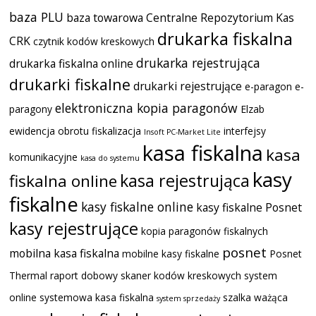
baza PLU
baza towarowa
Centralne Repozytorium Kas
drukarka fiskalna
CRK
czytnik kodów kreskowych
drukarka rejestrująca
drukarka fiskalna online
drukarki fiskalne
drukarki rejestrujące
e-paragon
e-
elektroniczna kopia paragonów
paragony
Elzab
ewidencja obrotu
fiskalizacja
interfejsy
Insoft PC-Market Lite
kasa fiskalna
kasa
komunikacyjne
kasa do systemu
kasy
kasa rejestrująca
fiskalna online
fiskalne
kasy fiskalne online
kasy fiskalne Posnet
kasy rejestrujące
kopia paragonów fiskalnych
posnet
mobilna kasa fiskalna
mobilne kasy fiskalne
Posnet
Thermal
raport dobowy
skaner kodów kreskowych
system
online
systemowa kasa fiskalna
szalka ważąca
system sprzedaży