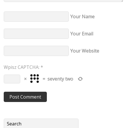
Your Name
Your Email
Your Website
Wpisz CAPTCHA:
*
×
=
seventy two