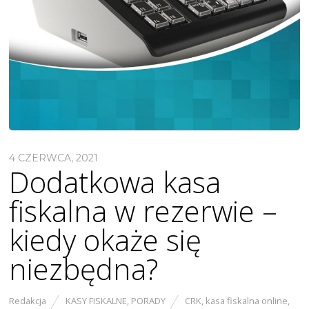
4 CZERWCA, 2021
Dodatkowa kasa
fiskalna w rezerwie –
kiedy okaże się
niezbędna?
Redakcja
KASY FISKALNE
,
PORADY
CRK
,
kasa fiskalna online
,