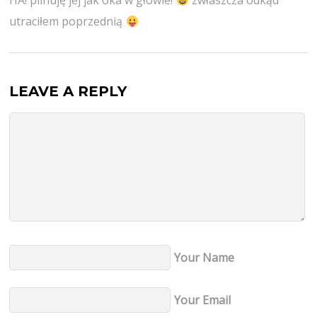
HA! pilnuję jej jak oka w głowie!
zwłaszcza odkąd
utraciłem poprzednią
LEAVE A REPLY
Your Name
Your Email