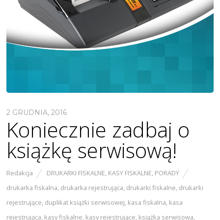
2 GRUDNIA, 2016
Koniecznie zadbaj o
książkę serwisową!
Redakcja
DRUKARKI FISKALNE
,
KASY FISKALNE
,
PORADY
drukarka fiskalna
,
drukarka rejestrująca
,
drukarki fiskalne
,
drukarki
rejestrujące
,
duplikat książki serwisowej
,
kasa fiskalna
,
kasa
rejestrująca
,
kasy fiskalne
,
kasy rejestrujące
,
książka serwisowa
,