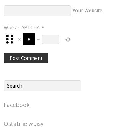
Your Website
Wpisz CAPTCHA:
*
×
=
Facebook
Ostatnie wpisy