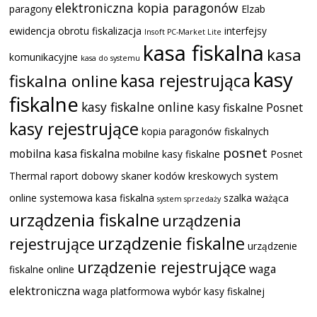
elektroniczna kopia paragonów
paragony
Elzab
ewidencja obrotu
fiskalizacja
interfejsy
Insoft PC-Market Lite
kasa fiskalna
kasa
komunikacyjne
kasa do systemu
kasy
kasa rejestrująca
fiskalna online
fiskalne
kasy fiskalne online
kasy fiskalne Posnet
kasy rejestrujące
kopia paragonów fiskalnych
posnet
mobilna kasa fiskalna
mobilne kasy fiskalne
Posnet
Thermal
raport dobowy
skaner kodów kreskowych
system
online
systemowa kasa fiskalna
szalka ważąca
system sprzedaży
urządzenia fiskalne
urządzenia
urządzenie fiskalne
rejestrujące
urządzenie
urządzenie rejestrujące
waga
fiskalne online
elektroniczna
waga platformowa
wybór kasy fiskalnej