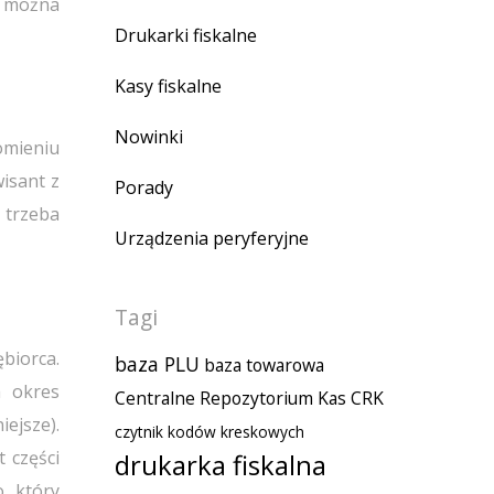
e można
Drukarki fiskalne
Kasy fiskalne
Nowinki
omieniu
isant z
Porady
 trzeba
Urządzenia peryferyjne
Tagi
biorca.
baza PLU
baza towarowa
a okres
Centralne Repozytorium Kas
CRK
ejsze).
czytnik kodów kreskowych
 części
drukarka fiskalna
, który