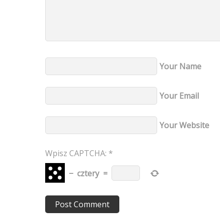
Your Name
Your Email
Your Website
Wpisz CAPTCHA:
*
−
cztery
=