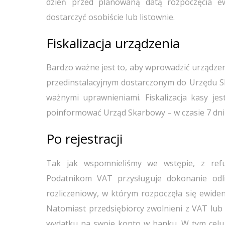
dzień przed planowaną datą rozpoczęcia ew
dostarczyć osobiście lub listownie.
Fiskalizacja urządzenia
Bardzo ważne jest to, aby wprowadzić urządzeni
przedinstalacyjnym dostarczonym do Urzędu S
ważnymi uprawnieniami. Fiskalizacja kasy je
poinformować Urząd Skarbowy – w czasie 7 dni 
Po rejestracji
Tak jak wspomnieliśmy we wstępie, z refun
Podatnikom VAT przysługuje dokonanie odli
rozliczeniowy, w którym rozpoczęła się ewiden
Natomiast przedsiębiorcy zwolnieni z VAT lub 
wydatku na swoje konto w banku. W tym celu