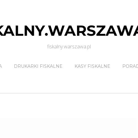
KALNY.WARSZAW
fiskalny.warszawa.pl
A
DRUKARKI FISKALNE
KASY FISKALNE
PORA