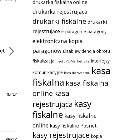
drukarka fiskalna online
drukarka rejestrująca
drukarki fiskalne
drukarki
rejestrujące
e-paragon
e-paragony
elektroniczna kopia
paragonów
net
Elzab
ewidencja obrotu
fiskalizacja
interfejsy
Insoft PC-Market Lite
kasa
komunikacyjne
kasa do systemu
fiskalna
kasa fiskalna
kasa
online
REPLY
kasy
rejestrująca
fiskalne
kasy fiskalne
online
kasy fiskalne Posnet
kasy rejestrujące
kopia
REPLY