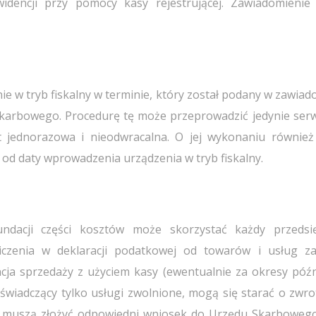
idencji przy pomocy kasy rejestrującej. Zawiadomieni
e w tryb fiskalny w terminie, który został podany w zawiad
karbowego. Procedurę tę może przeprowadzić jedynie serw
st jednorazowa i nieodwracalna. O jej wykonaniu również
od daty wprowadzenia urządzenia w tryb fiskalny.
dacji części kosztów może skorzystać każdy przedsię
czenia w deklaracji podatkowej od towarów i usług z
cja sprzedaży z użyciem kasy (ewentualnie za okresy późni
świadczący tylko usługi zwolnione, mogą się starać o zwrot
 muszą złożyć odpowiedni wniosek do Urzędu Skarbowego