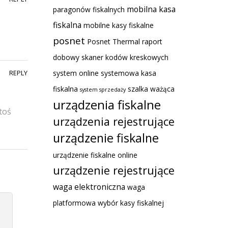
mobilna kasa
paragonów fiskalnych
fiskalna
mobilne kasy fiskalne
posnet
Posnet Thermal
raport
dobowy
skaner kodów kreskowych
REPLY
system online
systemowa kasa
fiskalna
szalka ważąca
system sprzedaży
urządzenia fiskalne
toś
urządzenia rejestrujące
urządzenie fiskalne
urządzenie fiskalne online
urządzenie rejestrujące
waga elektroniczna
waga
platformowa
wybór kasy fiskalnej