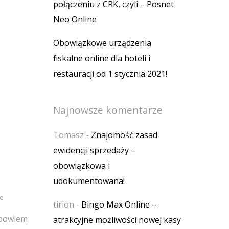
połączeniu z CRK, czyli – Posnet
Neo Online
Obowiązkowe urządzenia
fiskalne online dla hoteli i
restauracji od 1 stycznia 2021!
Najnowsze komentarze
Tomasz
-
Znajomość zasad
ewidencji sprzedaży –
obowiązkowa i
udokumentowana!
ze
tirion
-
Bingo Max Online –
 bowiem
atrakcyjne możliwości nowej kasy