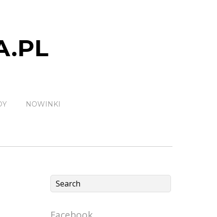
A.PL
DY
NOWINKI
Facebook