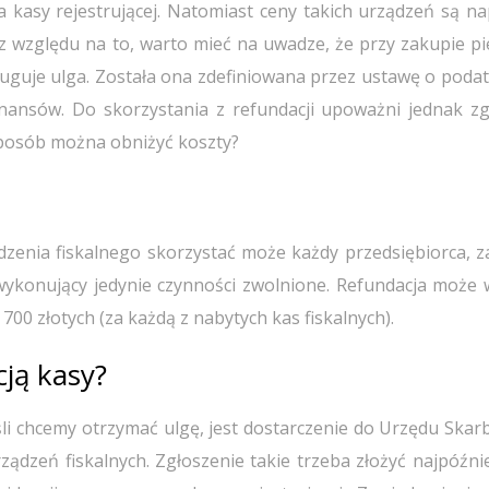
 kasy rejestrującej. Natomiast ceny takich urządzeń są n
z względu na to, warto mieć na uwadze, że przy zakupie pi
sługuje ulga. Została ona zdefiniowana przez ustawę o poda
nansów. Do skorzystania z refundacji upoważni jednak z
sposób można obniżyć koszty?
ądzenia fiskalnego skorzystać może każdy przedsiębiorca, 
 wykonujący jedynie czynności zwolnione. Refundacja może 
700 złotych (za każdą z nabytych kas fiskalnych).
cją kasy?
li chcemy otrzymać ulgę, jest dostarczenie do Urzędu Ska
urządzeń fiskalnych. Zgłoszenie takie trzeba złożyć najpóźni