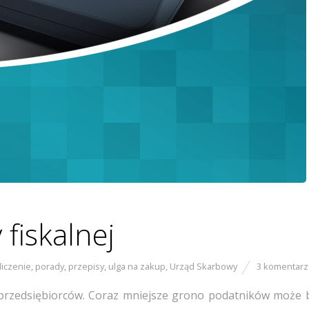
fiskalnej
liczenie
,
porady
,
przepisy
,
ulga na zakup
,
Urząd Skarbowy
3 komentar
lu przedsiębiorców. Coraz mniejsze grono podatników może