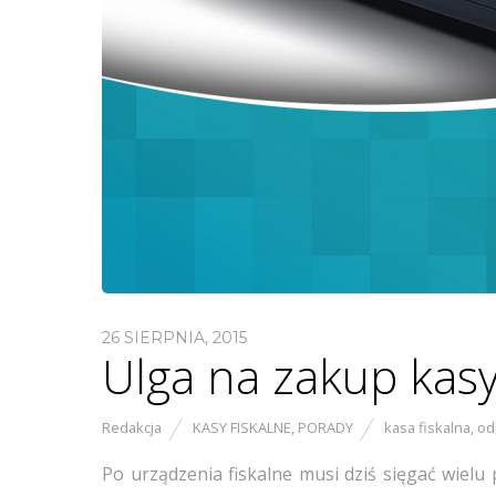
26 SIERPNIA, 2015
Ulga na zakup kasy 
Redakcja
KASY FISKALNE
,
PORADY
kasa fiskalna
,
od
Po urządzenia fiskalne musi dziś sięgać wie