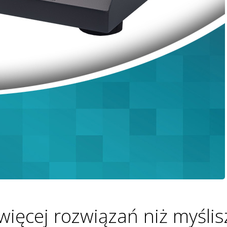
więcej rozwiązań niż myślis