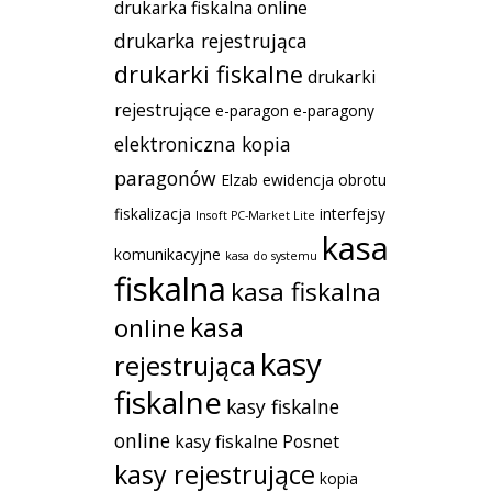
drukarka fiskalna online
drukarka rejestrująca
drukarki fiskalne
drukarki
rejestrujące
e-paragon
e-paragony
elektroniczna kopia
paragonów
Elzab
ewidencja obrotu
fiskalizacja
interfejsy
Insoft PC-Market Lite
kasa
komunikacyjne
kasa do systemu
fiskalna
kasa fiskalna
kasa
online
kasy
rejestrująca
fiskalne
kasy fiskalne
online
kasy fiskalne Posnet
kasy rejestrujące
kopia