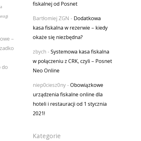
fiskalnej od Posnet
a
wagi
Bartłomiej ZGN
-
Dodatkowa
kasa fiskalna w rezerwie – kiedy
okaże się niezbędna?
żowe –
rzadko
zbych
-
Systemowa kasa fiskalna
w połączeniu z CRK, czyli – Posnet
p do
Neo Online
niep0ciesz0ny
-
Obowiązkowe
urządzenia fiskalne online dla
hoteli i restauracji od 1 stycznia
2021!
Kategorie