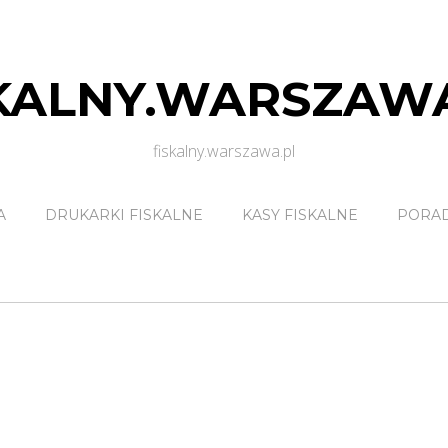
KALNY.WARSZAW
fiskalny.warszawa.pl
A
DRUKARKI FISKALNE
KASY FISKALNE
PORA