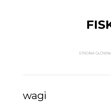
FIS
STRONA GŁÓWN
wagi