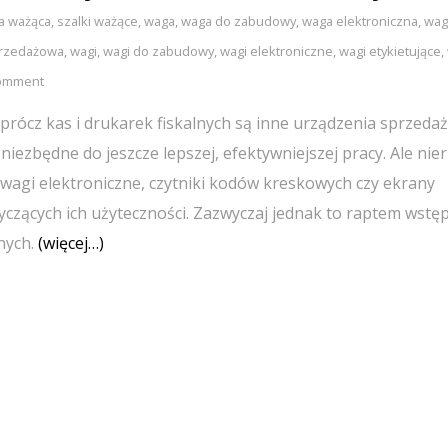
a ważąca
,
szalki ważące
,
waga
,
waga do zabudowy
,
waga elektroniczna
,
wag
rzedażowa
,
wagi
,
wagi do zabudowy
,
wagi elektroniczne
,
wagi etykietujące
,
omment
prócz kas i drukarek fiskalnych są inne urządzenia sprzeda
iezbędne do jeszcze lepszej, efektywniejszej pracy. Ale nie
ą wagi elektroniczne, czytniki kodów kreskowych czy ekrany
czących ich użyteczności. Zazwyczaj jednak to raptem wstę
nych.
(więcej…)