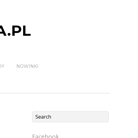
A.PL
DY
NOWINKI
Facebook