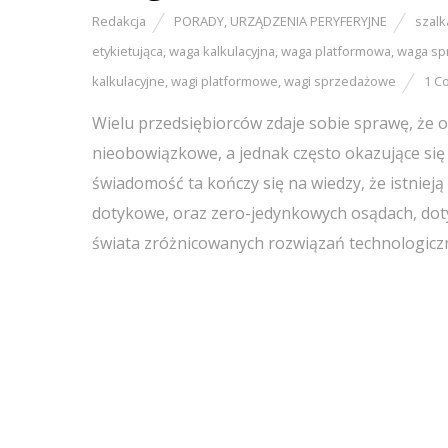
Redakcja
PORADY
,
URZĄDZENIA PERYFERYJNE
szalk
etykietująca
,
waga kalkulacyjna
,
waga platformowa
,
waga sp
kalkulacyjne
,
wagi platformowe
,
wagi sprzedażowe
1 C
Wielu przedsiębiorców zdaje sobie sprawę, że o
nieobowiązkowe, a jednak często okazujące się n
świadomość ta kończy się na wiedzy, że istniej
dotykowe, oraz zero-jedynkowych osądach, doty
świata zróżnicowanych rozwiązań technologicz