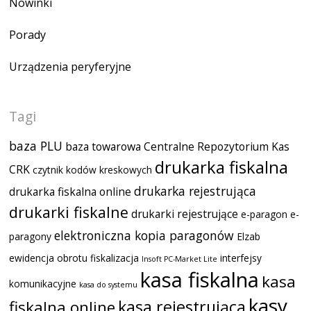
Nowinki
Porady
Urządzenia peryferyjne
Tagi
baza PLU
baza towarowa
Centralne Repozytorium Kas
drukarka fiskalna
CRK
czytnik kodów kreskowych
drukarka rejestrująca
drukarka fiskalna online
drukarki fiskalne
drukarki rejestrujące
e-paragon
e-
elektroniczna kopia paragonów
paragony
Elzab
ewidencja obrotu
fiskalizacja
interfejsy
Insoft PC-Market Lite
kasa fiskalna
kasa
komunikacyjne
kasa do systemu
kasy
kasa rejestrująca
fiskalna online