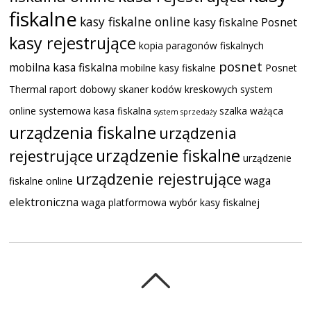
fiskalne
kasy fiskalne online
kasy fiskalne Posnet
kasy rejestrujące
kopia paragonów fiskalnych
posnet
mobilna kasa fiskalna
mobilne kasy fiskalne
Posnet
Thermal
raport dobowy
skaner kodów kreskowych
system
online
systemowa kasa fiskalna
szalka ważąca
system sprzedaży
urządzenia fiskalne
urządzenia
urządzenie fiskalne
rejestrujące
urządzenie
urządzenie rejestrujące
waga
fiskalne online
elektroniczna
waga platformowa
wybór kasy fiskalnej