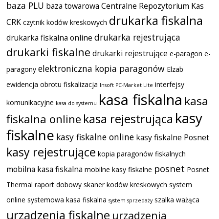
baza PLU
baza towarowa
Centralne Repozytorium Kas
drukarka fiskalna
CRK
czytnik kodów kreskowych
drukarka rejestrująca
drukarka fiskalna online
drukarki fiskalne
drukarki rejestrujące
e-paragon
e-
elektroniczna kopia paragonów
paragony
Elzab
ewidencja obrotu
fiskalizacja
interfejsy
Insoft PC-Market Lite
kasa fiskalna
kasa
komunikacyjne
kasa do systemu
kasy
kasa rejestrująca
fiskalna online
fiskalne
kasy fiskalne online
kasy fiskalne Posnet
kasy rejestrujące
kopia paragonów fiskalnych
posnet
mobilna kasa fiskalna
mobilne kasy fiskalne
Posnet
Thermal
raport dobowy
skaner kodów kreskowych
system
online
systemowa kasa fiskalna
szalka ważąca
system sprzedaży
urządzenia fiskalne
urządzenia