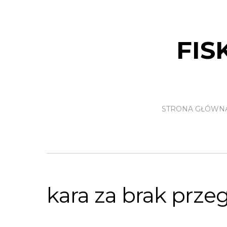
FIS
STRONA GŁÓWN
kara za brak prze