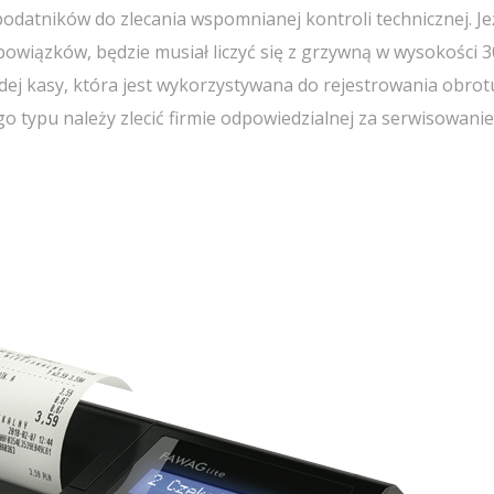
datników do zlecania wspomnianej kontroli technicznej. Je
bowiązków, będzie musiał liczyć się z grzywną w wysokości 30
dej kasy, która jest wykorzystywana do rejestrowania obrot
ego typu należy zlecić firmie odpowiedzialnej za serwisowanie