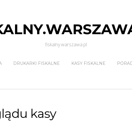
KALNY.WARSZAW
fiskalny.warszawa.pl
A
DRUKARKI FISKALNE
KASY FISKALNE
PORA
glądu kasy