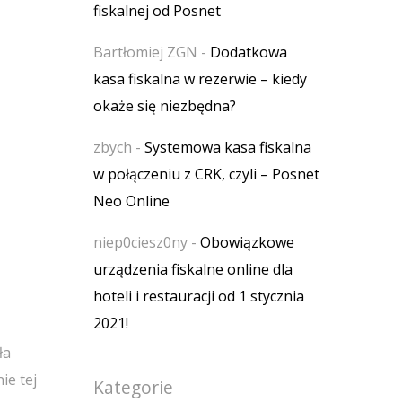
fiskalnej od Posnet
Bartłomiej ZGN
-
Dodatkowa
kasa fiskalna w rezerwie – kiedy
okaże się niezbędna?
zbych
-
Systemowa kasa fiskalna
w połączeniu z CRK, czyli – Posnet
Neo Online
niep0ciesz0ny
-
Obowiązkowe
urządzenia fiskalne online dla
hoteli i restauracji od 1 stycznia
2021!
ła
ie tej
Kategorie