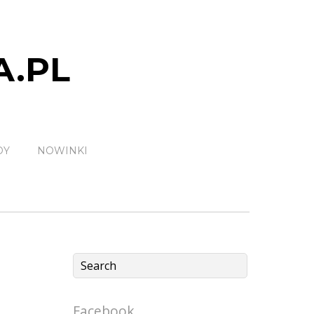
A.PL
DY
NOWINKI
Facebook