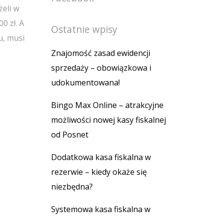
żeli w
0 zł. A
Ostatnie wpisy
u, musi
Znajomość zasad ewidencji
sprzedaży – obowiązkowa i
udokumentowana!
Bingo Max Online – atrakcyjne
możliwości nowej kasy fiskalnej
od Posnet
Dodatkowa kasa fiskalna w
rezerwie – kiedy okaże się
niezbędna?
Systemowa kasa fiskalna w