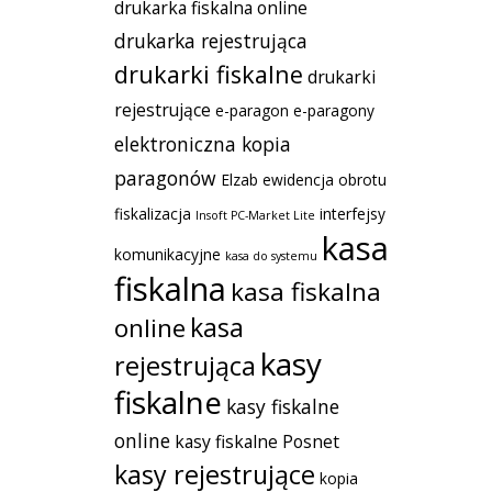
drukarka fiskalna online
drukarka rejestrująca
drukarki fiskalne
drukarki
rejestrujące
e-paragon
e-paragony
elektroniczna kopia
paragonów
Elzab
ewidencja obrotu
fiskalizacja
interfejsy
Insoft PC-Market Lite
kasa
komunikacyjne
kasa do systemu
fiskalna
kasa fiskalna
kasa
online
kasy
rejestrująca
fiskalne
kasy fiskalne
online
kasy fiskalne Posnet
kasy rejestrujące
kopia