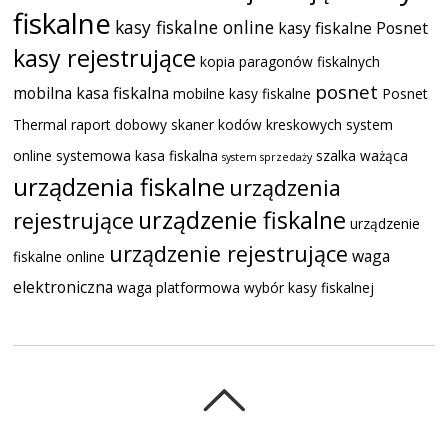
fiskalne
kasy fiskalne online
kasy fiskalne Posnet
kasy rejestrujące
kopia paragonów fiskalnych
posnet
mobilna kasa fiskalna
mobilne kasy fiskalne
Posnet
Thermal
raport dobowy
skaner kodów kreskowych
system
online
systemowa kasa fiskalna
szalka ważąca
system sprzedaży
urządzenia fiskalne
urządzenia
urządzenie fiskalne
rejestrujące
urządzenie
urządzenie rejestrujące
waga
fiskalne online
elektroniczna
waga platformowa
wybór kasy fiskalnej