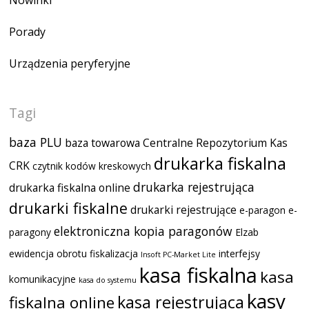
Porady
Urządzenia peryferyjne
Tagi
baza PLU
baza towarowa
Centralne Repozytorium Kas
drukarka fiskalna
CRK
czytnik kodów kreskowych
drukarka rejestrująca
drukarka fiskalna online
drukarki fiskalne
drukarki rejestrujące
e-paragon
e-
elektroniczna kopia paragonów
paragony
Elzab
ewidencja obrotu
fiskalizacja
interfejsy
Insoft PC-Market Lite
kasa fiskalna
kasa
komunikacyjne
kasa do systemu
kasy
kasa rejestrująca
fiskalna online