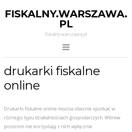
FISKALNY.WARSZAWA.
PL
fiskalny.warszawa.pl
drukarki fiskalne
online
Drukarki fiskalne online można obecnie spotkać w
różnego typu działalnościach gospodarczych. Wbrew
pozorom nie korzystają z nich wyłącznie