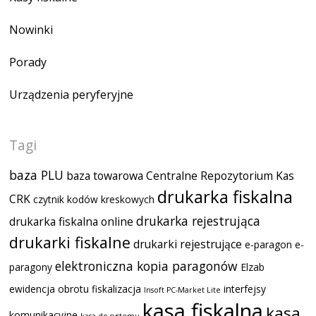
Nowinki
Porady
Urządzenia peryferyjne
Tagi
baza PLU
baza towarowa
Centralne Repozytorium Kas
drukarka fiskalna
CRK
czytnik kodów kreskowych
drukarka rejestrująca
drukarka fiskalna online
drukarki fiskalne
drukarki rejestrujące
e-paragon
e-
elektroniczna kopia paragonów
paragony
Elzab
ewidencja obrotu
fiskalizacja
interfejsy
Insoft PC-Market Lite
kasa fiskalna
kasa
komunikacyjne
kasa do systemu