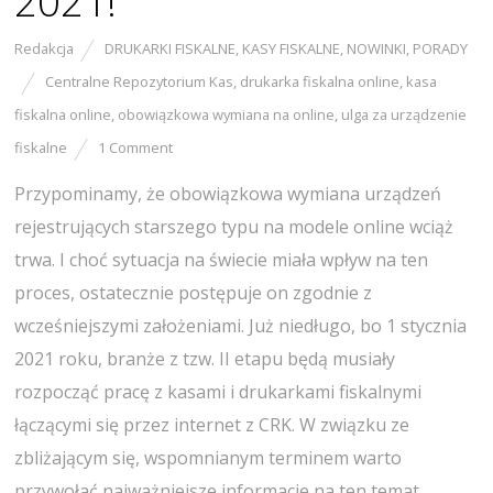
2021!
Redakcja
DRUKARKI FISKALNE
,
KASY FISKALNE
,
NOWINKI
,
PORADY
Centralne Repozytorium Kas
,
drukarka fiskalna online
,
kasa
fiskalna online
,
obowiązkowa wymiana na online
,
ulga za urządzenie
fiskalne
1 Comment
Przypominamy, że obowiązkowa wymiana urządzeń
rejestrujących starszego typu na modele online wciąż
trwa. I choć sytuacja na świecie miała wpływ na ten
proces, ostatecznie postępuje on zgodnie z
wcześniejszymi założeniami. Już niedługo, bo 1 stycznia
2021 roku, branże z tzw. II etapu będą musiały
rozpocząć pracę z kasami i drukarkami fiskalnymi
łączącymi się przez internet z CRK. W związku ze
zbliżającym się, wspomnianym terminem warto
przywołać najważniejsze informacje na ten temat.