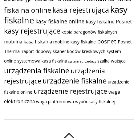
kasy
kasa rejestrująca
fiskalna online
fiskalne
kasy fiskalne online
kasy fiskalne Posnet
kasy rejestrujące
kopia paragonów fiskalnych
posnet
mobilna kasa fiskalna
mobilne kasy fiskalne
Posnet
Thermal
raport dobowy
skaner kodów kreskowych
system
online
systemowa kasa fiskalna
szalka ważąca
system sprzedaży
urządzenia fiskalne
urządzenia
urządzenie fiskalne
rejestrujące
urządzenie
urządzenie rejestrujące
waga
fiskalne online
elektroniczna
waga platformowa
wybór kasy fiskalnej