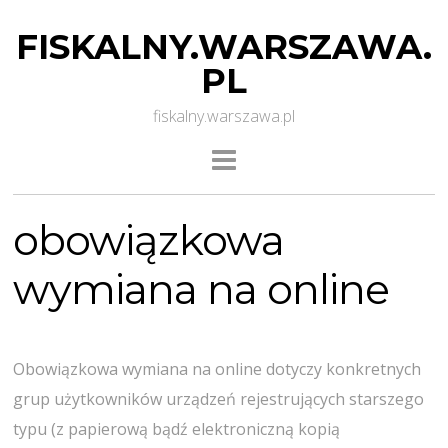
FISKALNY.WARSZAWA.
PL
fiskalny.warszawa.pl
obowiązkowa
wymiana na online
Obowiązkowa wymiana na online dotyczy konkretnych
grup użytkowników urządzeń rejestrujących starszego
typu (z papierową bądź elektroniczną kopią