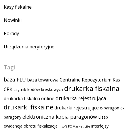
Kasy fiskalne
Nowinki
Porady
Urządzenia peryferyjne
Tagi
baza PLU
baza towarowa
Centralne Repozytorium Kas
drukarka fiskalna
CRK
czytnik kodów kreskowych
drukarka rejestrująca
drukarka fiskalna online
drukarki fiskalne
drukarki rejestrujące
e-paragon
e-
elektroniczna kopia paragonów
paragony
Elzab
ewidencja obrotu
fiskalizacja
interfejsy
Insoft PC-Market Lite