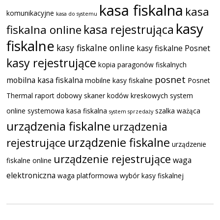
kasa fiskalna
kasa
komunikacyjne
kasa do systemu
kasy
kasa rejestrująca
fiskalna online
fiskalne
kasy fiskalne online
kasy fiskalne Posnet
kasy rejestrujące
kopia paragonów fiskalnych
posnet
mobilna kasa fiskalna
mobilne kasy fiskalne
Posnet
Thermal
raport dobowy
skaner kodów kreskowych
system
online
systemowa kasa fiskalna
szalka ważąca
system sprzedaży
urządzenia fiskalne
urządzenia
urządzenie fiskalne
rejestrujące
urządzenie
urządzenie rejestrujące
waga
fiskalne online
elektroniczna
waga platformowa
wybór kasy fiskalnej